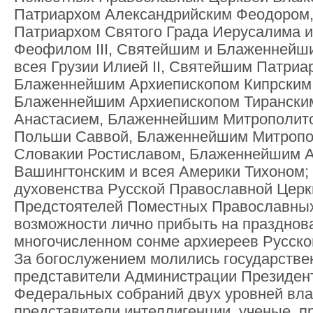
Патриархом Александрийским Феодором
Патриархом Святого Града Иерусалима и
Феофилом III, Святейшим и Блаженнейш
всея Грузии Илией II, Святейшим Патри
Блаженнейшим Архиепископом Кипрским 
Блаженнейшим Архиепископом Тиранским
Анастасием, Блаженнейшим Митрополит
Польши Саввой, Блаженнейшим Митропо
Словакии Ростиславом, Блаженнейшим 
Вашингтонским и всея Америки Тихоном;
духовенства Русской Православной Церк
Предстоятелей Поместных Православных
возможности лично прибыть на празднова
многочисленном сонме архиереев Русско
За богослужением молились государстве
представители Администрации Президен
Федеральных собраний двух уровней вла
представители интеллигенции, ученые, п