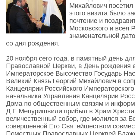
Михайлович посетил 
этого визита было з
почтение и поздрави
Московского и всея 
знаменательной датой
со дня рождения.
20 ноября сего года, в памятный день дл
Православной Церкви, в День рождения е
Императорское Высочество Государь Нас
Великий Князь Георгий Михайлович в со
Канцелярии Российского Императорского 
начальника Управления Канцелярии Росс
Дома по общественным связям и информ
Д.Г. Мепуришвили прибыл в Храм Христа
величественный собор, где молился за Б
совершенной Его Святейшеством совмес
Поместных Православных Церквей Блаж